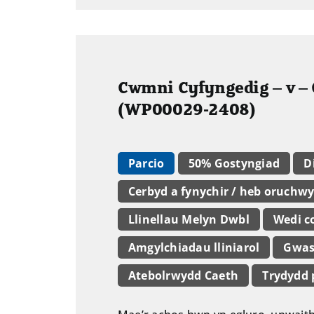
Cwmni Cyfyngedig – v –
(WP00029-2408)
Parcio
50% Gostyngiad
D
Cerbyd a fynychir / heb oruchwy
Llinellau Melyn Dwbl
Wedi c
Amgylchiadau lliniarol
Gwas
Atebolrwydd Caeth
Trydydd 