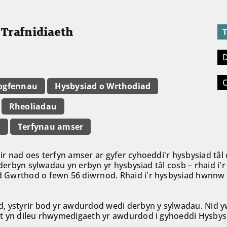
 Trafnidiaeth
T
D
C
ogfennau
Hysbysiad o Wrthodiad
Rheoliadau
b
Terfynau amser
r nad oes terfyn amser ar gyfer cyhoeddi'r hysbysiad tâl
 derbyn sylwadau yn erbyn yr hysbysiad tâl cosb – rhaid i
 Gwrthod o fewn 56 diwrnod. Rhaid i'r hysbysiad hwnnw
 ystyrir bod yr awdurdod wedi derbyn y sylwadau. Nid yw 
nt yn dileu rhwymedigaeth yr awdurdod i gyhoeddi Hysby