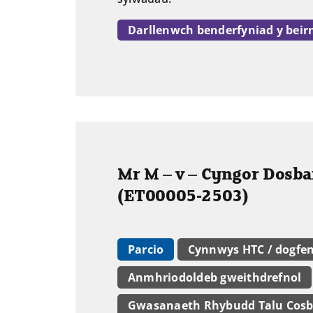
Darllenwch benderfyniad y beir
Mr M – v – Cyngor Dosb
(ET00005-2503)
Parcio
Cynnwys HTC / dogfe
Anmhriodoldeb gweithdrefnol
Gwasanaeth Rhybudd Talu Cos