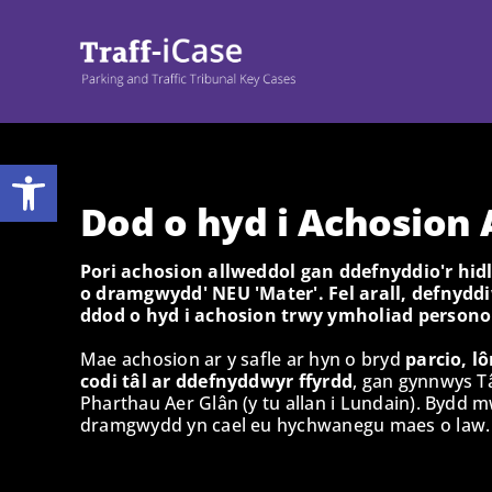
Neidio
i'r
cynnwys
Bar offer agored
Dod o hyd i Achosion 
Pori achosion allweddol gan ddefnyddio'r hidl
o dramgwydd' NEU 'Mater'. Fel arall, defnyddiw
ddod o hyd i achosion trwy ymholiad persono
Mae achosion ar y safle ar hyn o bryd
parcio, l
codi tâl ar ddefnyddwyr ffyrdd
, gan gynnwys T
Pharthau Aer Glân (y tu allan i Lundain). Bydd
dramgwydd yn cael eu hychwanegu maes o law.