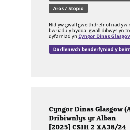
Aros / Stopio
Nid yw gwall gweithdrefnol nad yw'
bwriadu y byddai gwall dibwys yn t
dyfarniad yn
Cyngor Dinas Glasgow
Darllenwch benderfyniad y beir
Cyngor Dinas Glasgow (A
Dribiwnlys yr Alban
[2025] CSIH 2 XA38/24