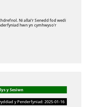
drefnol. Ni allai’r Senedd fod wedi
enderfyniad hwn yn cymhwyso'r
lys y Sesiwn
yddiad y Penderfyniad: 2025-01-16