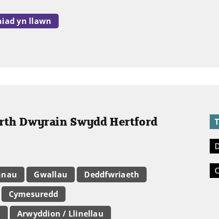
niad yn llawn
arth Dwyrain Swydd Hertford
T
D
C
nnau
Gwallau
Deddfwriaeth
Cymesuredd
b
Arwyddion / Llinellau