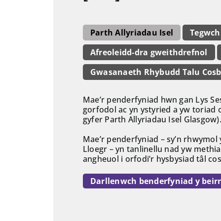
Parth Allyriadau Isel
Tegwch
Afreoleidd-dra gweithdrefnol
Gwasanaeth Rhybudd Talu Cos
Mae’r penderfyniad hwn gan Lys Sesi
gorfodol ac yn ystyried a yw toriad 
gyfer Parth Allyriadau Isel Glasgow)
Mae’r penderfyniad – sy’n rhwymol 
Lloegr – yn tanlinellu nad yw methi
angheuol i orfodi’r hysbysiad tâl co
Darllenwch benderfyniad y beir