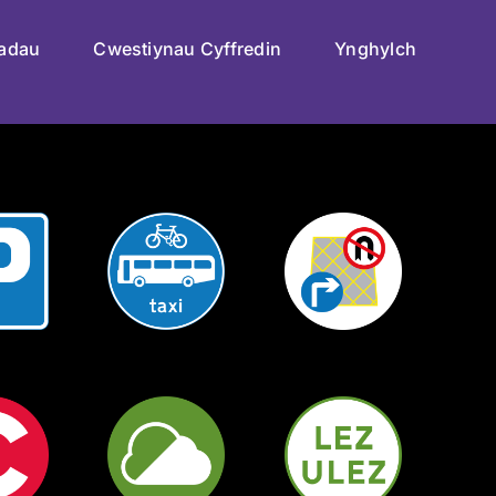
iadau
Cwestiynau Cyffredin
Ynghylch