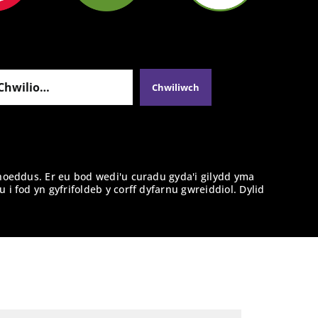
hoeddus. Er eu bod wedi'u curadu gyda'i gilydd yma
fod yn gyfrifoldeb y corff dyfarnu gwreiddiol. Dylid