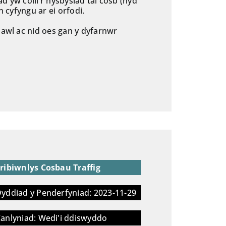
d yw colli’r hysbysiad tâl cosb (hyd
n cyfyngu ar ei orfodi.
hawl ac nid oes gan y dyfarnwr
ribiwnlys Cosbau Traffig
yddiad y Penderfyniad: 2023-11-29
anlyniad: Wedi'i ddiswyddo