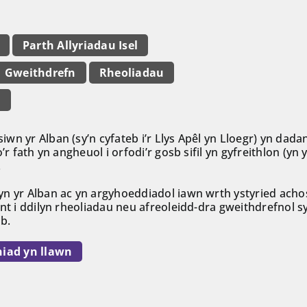
Parth Allyriadau Isel
Gweithdrefn
Rheoliadau
b
wn yr Alban (sy’n cyfateb i’r Llys Apêl yn Lloegr) yn dad
o’r fath yn angheuol i orfodi’r gosb sifil yn gyfreithlon (
.
yn yr Alban ac yn argyhoeddiadol iawn wrth ystyried ac
ant i ddilyn rheoliadau neu afreoleidd-dra gweithdrefnol 
sb.
niad yn llawn