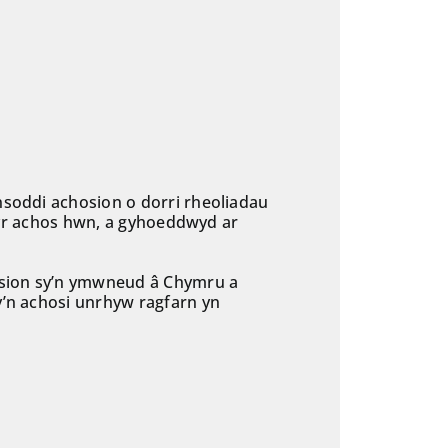
ansoddi achosion o dorri rheoliadau
yn yr achos hwn, a gyhoeddwyd ar
hosion sy’n ymwneud â Chymru a
sy’n achosi unrhyw ragfarn yn