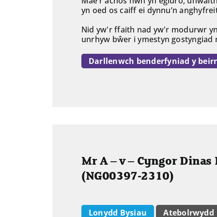
Mae’r achos hwn yn egluro, unwaith y
yn oed os caiff ei dynnu’n anghyfrei
Nid yw'r ffaith nad yw'r modurwr yn
unrhyw bŵer i ymestyn gostyngiad 
Darllenwch benderfyniad y beir
Mr A – v – Cyngor Dinas
(NG00397-2310)
Lonydd Bysiau
Atebolrwydd