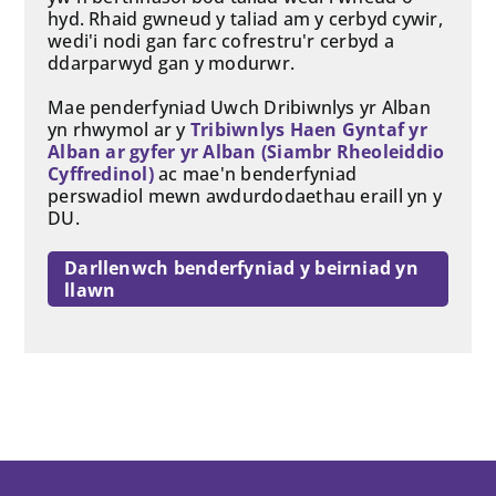
hyd. Rhaid gwneud y taliad am y cerbyd cywir,
wedi'i nodi gan farc cofrestru'r cerbyd a
ddarparwyd gan y modurwr.
Mae penderfyniad Uwch Dribiwnlys yr Alban
yn rhwymol ar y
Tribiwnlys Haen Gyntaf yr
Alban ar gyfer yr Alban (Siambr Rheoleiddio
Cyffredinol)
ac mae'n benderfyniad
perswadiol mewn awdurdodaethau eraill yn y
DU.
Darllenwch benderfyniad y beirniad yn
llawn