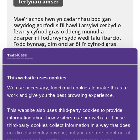
Terfynau amser
Mae'r achos hwn yn cadarnhau bod gan
swyddog gorfodi sifil hawl i arsylwi cerbyd o
fewn y cyfnod gras o ddeng munud a
ddarperir i fodurwyr sydd wedi talu i barcio.
Fodd bynnag, dim ond ar ôl i'r cyfnod gras
ddod i ben y gellir gosod y gosb.
Yn ogystal, mae'r achos yn egluro bod talu am
sesiwn barcio rhithwir drwy ap yn gyfwerth ag
arddangos tocyn talu ac arddangos. Felly, mae
This website uses cookies
hysbysiad tâl cosb a gyhoeddir am fethu â
thalu ac arddangos yn disgrifio'r drosedd yn
We use necessary, functional cookies to make this site
ddigonol.
work and give you the best browsing experience.
Mae pwyntiau eraill a drafodwyd yn yr achos
This website also uses third-party cookies to provide
hwn yn cynnwys:
information about how visitors use our website. These
y posibilrwydd y gall mwy nag un cod
third-party cookies collect information in a way that does
torri rheolau fod yn berthnasol (yn yr
not directly identify anyone, but you are free to opt-out of
achos hwn, gallai parcio ar ôl i'r amser