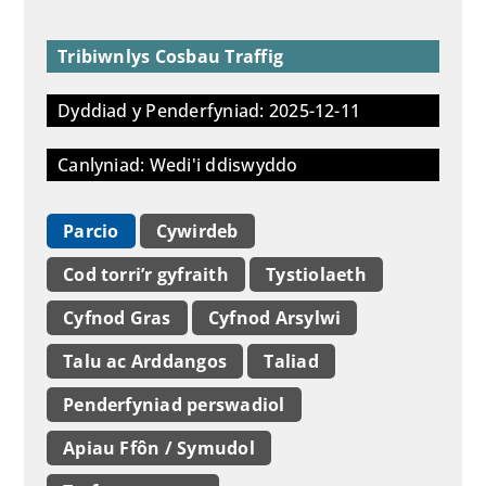
Tribiwnlys Cosbau Traffig
Dyddiad y Penderfyniad: 2025-12-11
Canlyniad: Wedi'i ddiswyddo
Parcio
Cywirdeb
Cod torri’r gyfraith
Tystiolaeth
Cyfnod Gras
Cyfnod Arsylwi
Talu ac Arddangos
Taliad
Penderfyniad perswadiol
Apiau Ffôn / Symudol