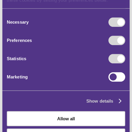
these cookies by setting your preferences below.
taledig ddod i ben fod yn berthnasol
hefyd)
yr egwyddor y gall apeliadau eraill a
Consent
benderfynwyd yn flaenorol fod yn
Necessary
Selection
berswadiol, ond nad ydynt yn rhwymo
dyfarnwr
rhybudd na ddylid dibynnu ar enwau
Preferences
achosion a rhifau apêl a geir ar y we i
gefnogi apêl, heb ddarparu'r
penderfyniad ysgrifenedig llawn i'r
Statistics
Tribiwnlys.
Darllenwch benderfyniad y beirniad yn
Marketing
llawn
Show details
Allow all
Miss R – v – Cyngor Dinas