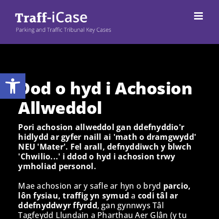
Neidio
i'r
cynnwys
Bar offer agored
Dod o hyd i Achosion
Allweddol
Pori achosion allweddol gan ddefnyddio'r
hidlydd ar gyfer naill ai 'math o dramgwydd'
NEU 'Mater'. Fel arall, defnyddiwch y blwch
'Chwilio...' i ddod o hyd i achosion trwy
ymholiad personol.
Mae achosion ar y safle ar hyn o bryd
parcio,
lôn fysiau, traffig yn symud
a
codi tâl ar
ddefnyddwyr ffyrdd
, gan gynnwys Tâl
Tagfeydd Llundain a Pharthau Aer Glân (y tu