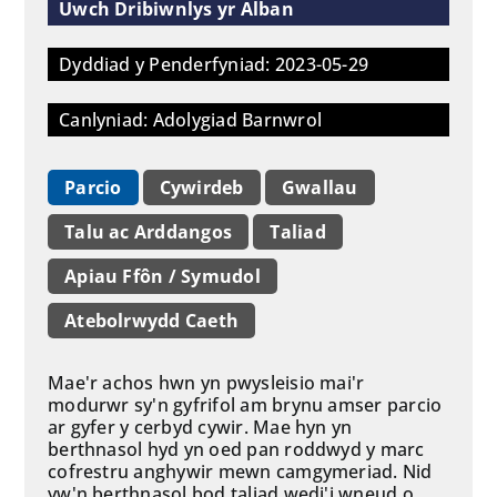
Uwch Dribiwnlys yr Alban
Dyddiad y Penderfyniad: 2023-05-29
Canlyniad: Adolygiad Barnwrol
Parcio
Cywirdeb
Gwallau
Talu ac Arddangos
Taliad
Apiau Ffôn / Symudol
Atebolrwydd Caeth
Mae'r achos hwn yn pwysleisio mai'r
modurwr sy'n gyfrifol am brynu amser parcio
ar gyfer y cerbyd cywir. Mae hyn yn
berthnasol hyd yn oed pan roddwyd y marc
cofrestru anghywir mewn camgymeriad. Nid
yw'n berthnasol bod taliad wedi'i wneud o