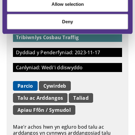
Allow selection
Manceinion
(MC00717-2311)
Deny
Tribiwnlys Cosbau Traffig
Dyddiad y Penderfyniad: 2023-11-17
Canlyniad: Wedi'i ddiswyddo
Parcio
Cywirdeb
Talu ac Arddangos
Taliad
Apiau Ffôn / Symudol
Mae'r achos hwn yn egluro bod talu ac
arddangos yn cynnwys arddangosiad talu