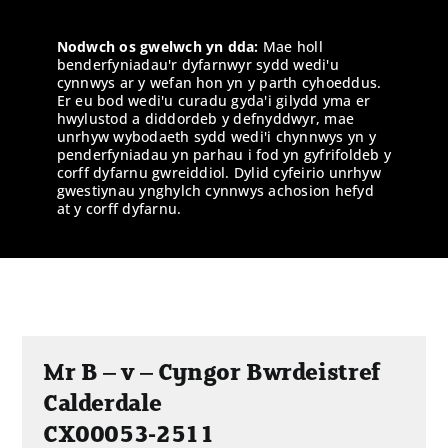
Nodwch os gwelwch yn dda:
Mae holl
benderfyniadau'r dyfarnwyr sydd wedi'u
cynnwys ar y wefan hon yn y parth cyhoeddus.
Er eu bod wedi'u curadu gyda'i gilydd yma er
hwylustod a diddordeb y defnyddwyr, mae
unrhyw wybodaeth sydd wedi'i chynnwys yn y
penderfyniadau yn parhau i fod yn gyfrifoldeb y
corff dyfarnu gwreiddiol. Dylid cyfeirio unrhyw
gwestiynau ynghylch cynnwys achosion hefyd
at y corff dyfarnu.
Mr B – v – Cyngor Bwrdeistref
Calderdale
CX00053-2511