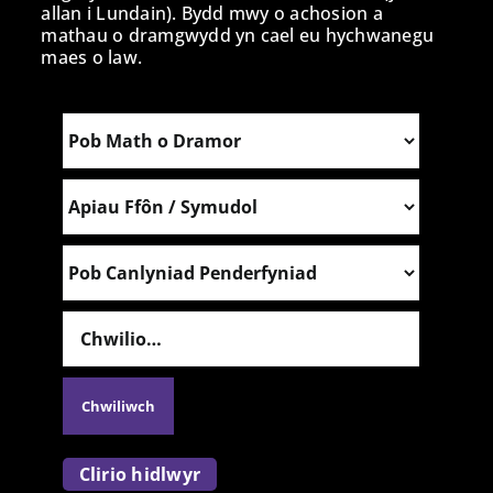
allan i Lundain). Bydd mwy o achosion a
mathau o dramgwydd yn cael eu hychwanegu
maes o law.
Clirio hidlwyr