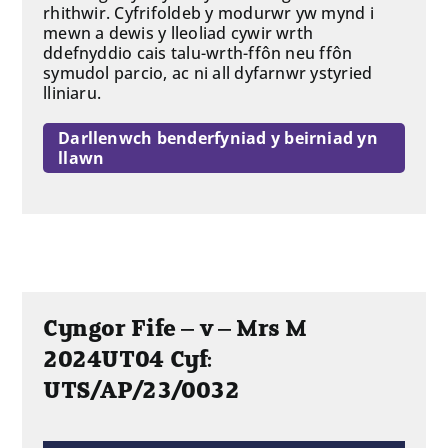
rhithwir. Cyfrifoldeb y modurwr yw mynd i
mewn a dewis y lleoliad cywir wrth
ddefnyddio cais talu-wrth-ffôn neu ffôn
symudol parcio, ac ni all dyfarnwr ystyried
lliniaru.
Darllenwch benderfyniad y beirniad yn
llawn
Cyngor Fife – v – Mrs M
2024UT04 Cyf:
UTS/AP/23/0032