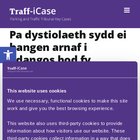
Neidio
i'r
cynnwys
Pa dystiolaeth sydd ei
hangen arnaf i
Bar offer agored
ddangos bod fy
ngherbyd wedi'i
glonio?
This website uses cookies
Sylwer: Ni fydd y tribiwnlys yn cysylltu â thystion
We use necessary, functional cookies to make this site
nac yn casglu tystiolaeth ar eich rhan
.
work and give you the best browsing experience.
Mae nifer o bethau a all eich helpu i ddangos i'r
This website also uses third-party cookies to provide
dyfarnwr bod eich cerbyd wedi'i glonio.
information about how visitors use our website. These
Yn gyntaf, rhowch y rhif cyfeirnod trosedd
third-party cookies collect information in a way that does